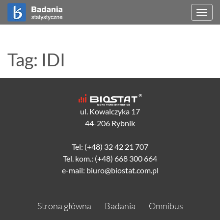
Togg
navi
Tag: IDI
ul. Kowalczyka 17
44-206 Rybnik
Tel: (+48) 32 42 21 707
Tel. kom.: (+48) 668 300 664
e-mail: biuro@biostat.com.pl
Strona główna
Badania
Omnibus