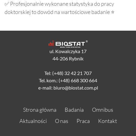
✅ Profesjonalnie wykonane statystyka do pracy
doktorskiej to dowód na wartościowe badanie ⭐
ul. Kowalczyka 17
44-206 Rybnik
Tel: (+48) 32 42 21 707
Tel. kom.: (+48) 668 300 664
e-mail: biuro@biostat.com.pl
Strona główna
Badania
Omnibus
Aktualności
O nas
Praca
Kontakt