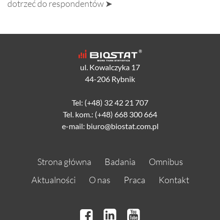
dotrzeć do respondentów ➤
ul. Kowalczyka 17
44-206 Rybnik
Tel: (+48) 32 42 21 707
Tel. kom.: (+48) 668 300 664
e-mail: biuro@biostat.com.pl
Strona główna
Badania
Omnibus
Aktualności
O nas
Praca
Kontakt