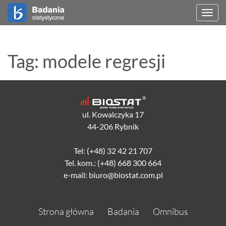
Togg
navi
Tag: modele regresji
ul. Kowalczyka 17
44-206 Rybnik
Tel: (+48) 32 42 21 707
Tel. kom.: (+48) 668 300 664
e-mail: biuro@biostat.com.pl
Strona główna
Badania
Omnibus