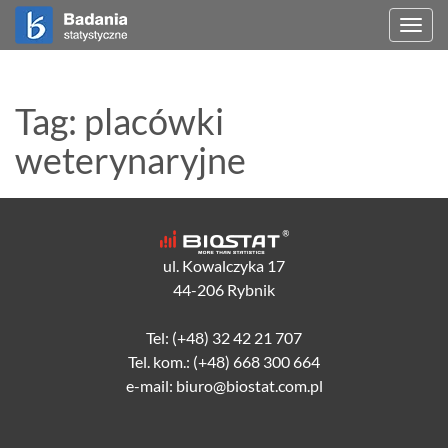
Togg
navi
Tag: placówki
weterynaryjne
ul. Kowalczyka 17
44-206 Rybnik
Tel: (+48) 32 42 21 707
Tel. kom.: (+48) 668 300 664
e-mail: biuro@biostat.com.pl