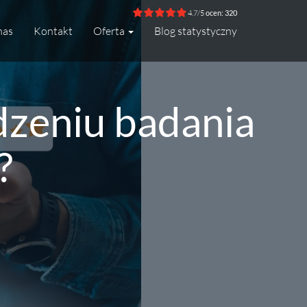
4.7/5
ocen: 320
nas
Kontakt
Oferta
Blog statystyczny
dzeniu badania
?