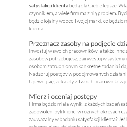
satysfakcji klienta
będą dla Ciebie lepsze. Wł
czynnikiem, a wiele firm ma z nią problem. Byc
będzie lojalny wobec Twojej marki, co będzie 
klienta.
Przeznacz zasoby na podjęcie dzi
Inwestuj w swoich pracowników, a także inne zas
zasobów potrzebujesz, zainwestuj w systemy i
osobom zatrudnionym konkretne zadania i daj
Nadzoruj postępy w podejmowanych działania
Upewnij się, że każdy z Twoich pracowników 
Mierz i oceniaj postępy
Firma będzie miała wyniki z każdych badań saty
zadowoleni byli klienci w różnych okresach cz
zauważalny w badaniu satysfakcji klienta? Jeśl
zalecane plany działania są wystarczające, aby