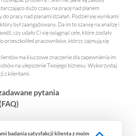
tarczająco dużo czasu na pracę nad planem
 do pracy nad planami działań. Podziel się wynikami
który był zaangażowany. Da im to szansę na analizę i
dź, czy udało Ci się osiągnąć cele, które zostały
o przeszkoliłeś pracowników, którzy zajmują się
klientów ma kluczowe znaczenie dla zapewnienia im
osobów na ulepszenie Twojego biznesu. Wykorzystaj
i z klientami.
 zadawane pytania
(FAQ)
mi badania satysfakcji klienta z moim