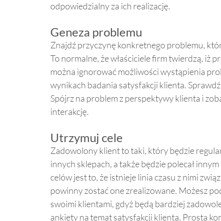
odpowiedzialny za ich realizację.
Geneza problemu
Znajdź przyczynę konkretnego problemu, który
To normalne, że właściciele firm twierdzą, iż 
można ignorować możliwości wystąpienia pr
wynikach badania satysfakcji klienta. Sprawdź 
Spójrz na problem z perspektywy klienta i zob
interakcję.
Utrzymuj cele
Zadowolony klient to taki, który będzie regul
innych sklepach, a także będzie polecał inny
celów jest to, że istnieje linia czasu z nimi zw
powinny zostać one zrealizowane. Możesz podz
swoimi klientami, gdyż będą bardziej zadowole
ankiety na temat satysfakcji klienta. Prosta 