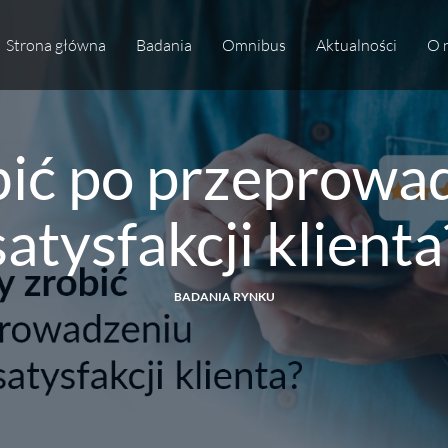
Strona główna
Badania
Omnibus
Aktualności
O 
bić po przeprowa
satysfakcji klienta
BADANIA RYNKU