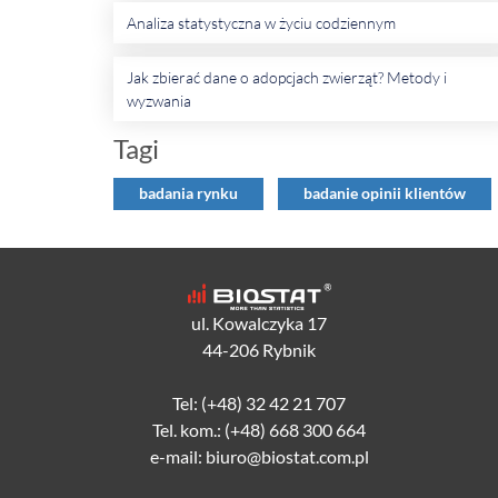
Analiza statystyczna w życiu codziennym
Jak zbierać dane o adopcjach zwierząt? Metody i
wyzwania
Tagi
badania rynku
badanie opinii klientów
ul. Kowalczyka 17
44-206 Rybnik
Tel: (+48) 32 42 21 707
Tel. kom.: (+48) 668 300 664
e-mail: biuro@biostat.com.pl