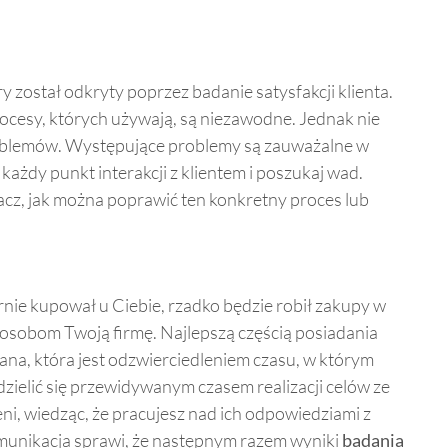
 został odkryty poprzez badanie satysfakcji klienta.
procesy, których używają, są niezawodne. Jednak nie
oblemów. Występujące problemy są zauważalne w
każdy punkt interakcji z klientem i poszukaj wad.
acz, jak można poprawić ten konkretny proces lub
arnie kupował u Ciebie, rzadko będzie robił zakupy w
m osobom Twoją firmę. Najlepszą częścią posiadania
iązana, która jest odzwierciedleniem czasu, w którym
ielić się przewidywanym czasem realizacji celów ze
ni, wiedząc, że pracujesz nad ich odpowiedziami z
komunikacja sprawi, że następnym razem wyniki
badania